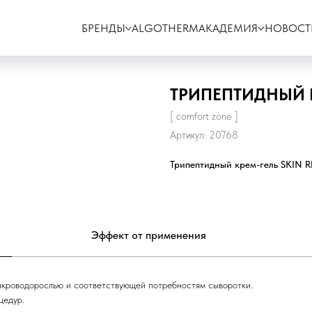
БРЕНДЫ
ALGOTHERM
АКАДЕМИЯ
НОВОСТ
ТРИПЕПТИДНЫЙ 
[ comfort zone ]
Артикул:
20768
Трипептидный крем-гель SKIN 
Эффект от применения
икроводорослью и соответствующей потребностям сыворотки.
цедур.