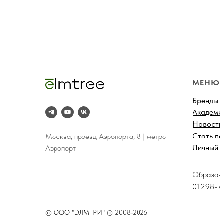
МЕНЮ
Бренды
Академ
Новост
Стать 
Москва, проезд Аэропорта, 8 | метро
Личный 
Аэропорт
-
Образо
01298-7
©
ООО "ЭЛМТРИ" © 2008-2026