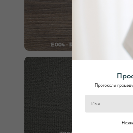
Проф
Протоколы процедур
Нажим