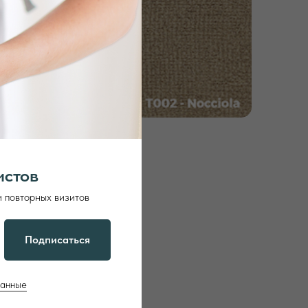
истов
и повторных визитов
Подписаться
данные