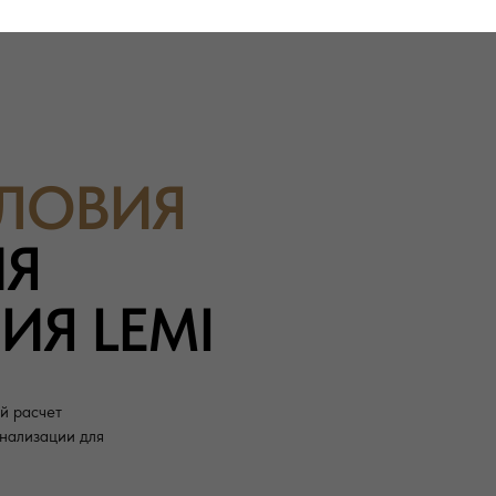
СЛОВИЯ
ИЯ
Я LEMI
й расчет
нализации для