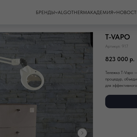
БРЕНДЫ
ALGOTHERM
АКАДЕМИЯ
НОВОСТ
T-VAPO
Артикул:
917
823 000
р.
Тележка T-Vapo 
процедур, объед
для эффективного