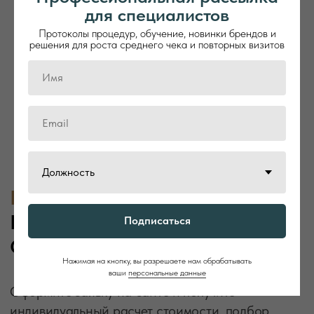
для специалистов
Протоколы процедур, обучение, новинки брендов и
решения для роста среднего чека и повторных визитов
LEMI - КОСМЕТОЛОГИЧЕСКИЕ,
МАССАЖНЫЕ И SPA-КУШЕТКИ
ИЗ ИТАЛИИ
Lemi — итальянский бренд премиального
оборудования для spa, медицины и косметологии.
Производство 100% в Италии, гарантия до 10 лет,
Подписаться
индивидуализация и сервис на весь срок службы.
ElmTree: официальный дистрибьютор
Нажимая на кнопку, вы разрешаете нам обрабатывать
бренда LEMI
в России
ваши
персональные данные
Получить условия покупки