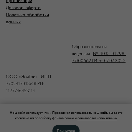
организации
Договор-оферта
Политика обработки
данных
-
Образовательная
лицензия
№ Л035-01298-
77/00662114 от 07.07.2023
ООО «ЭлмТри» ИНН
7702417013/ОГРН:
1177746453114
Наш сайт использует куки. Продолжая использовать наш сайт, вы даете
©
ООО "ЭЛМТРИ" © 2008-2026
согласие на обработку файлов cookie и
пользовательских данных
ElmTree — официальный дистрибьютор профессиональной космецевтики
Принимаю