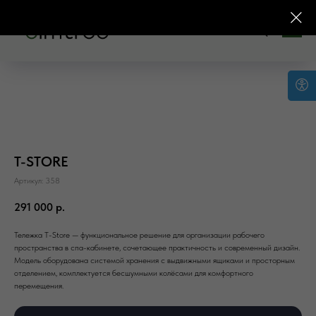
T-STORE
Артикул:
358
291 000
р.
Тележка T-Store — функциональное решение для организации рабочего
пространства в спа-кабинете, сочетающее практичность и современный дизайн.
Модель оборудована системой хранения с выдвижными ящиками и просторным
отделением, комплектуется бесшумными колёсами для комфортного
перемещения.