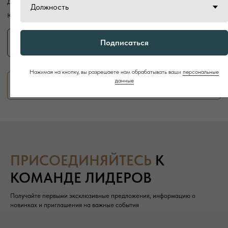
ElmTree: официальный дистрибьютор
бренда LEMI
в России
Получить условия покупки
Подписаться
Нажимая на кнопку, вы разрешаете нам обрабатывать ваши
персональные
данные
ПРИСОЕДИНЯЙТЕСЬ
К
КОМАНДЕ ЛИДЕРОВ
Получайте первыми эксклюзивные предложения, информацию о
новинках и приглашения на важные события