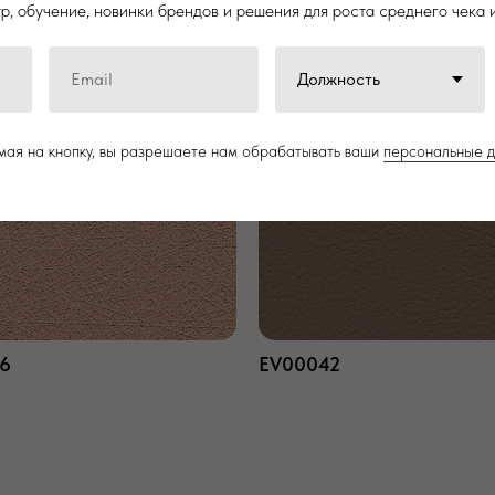
, обучение, новинки брендов и решения для роста среднего чека 
1
EV00022
ая на кнопку, вы разрешаете нам обрабатывать ваши
персональные 
6
EV00042