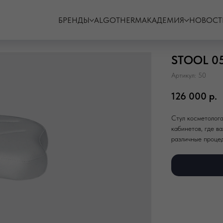
БРЕНДЫ
ALGOTHERM
АКАДЕМИЯ
НОВОСТ
STOOL 0
Артикул:
50
126 000
р.
Стул косметолог
кабинетов, где в
различные процед