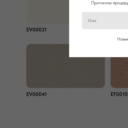
Протоколы процедур
EV00021
EF0010
Нажим
EV00041
EF0010