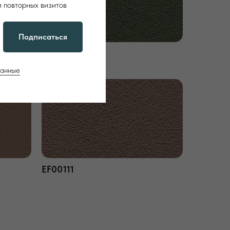
и повторных визитов
Подписаться
EF00110
данные
EF00111