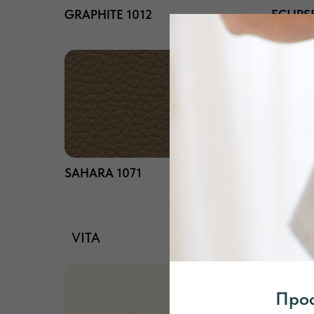
GRAPHITE 1012
ECLIPS
SAHARA 1071
EARTH 
VITA
Проф