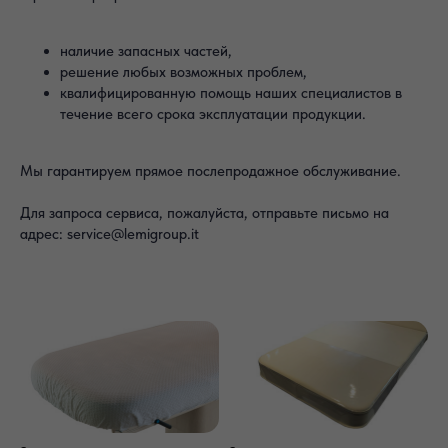
наличие запасных частей,
решение любых возможных проблем,
квалифицированную помощь наших специалистов в
течение всего срока эксплуатации продукции.
Мы гарантируем прямое послепродажное обслуживание.
Для запроса сервиса, пожалуйста, отправьте письмо на
адрес: service@lemigroup.it
LEMI - КОСМЕТОЛОГИЧЕСКИЕ,
МАССАЖНЫЕ И SPA-КУШЕТКИ
ИЗ ИТАЛИИ
Lemi — итальянский бренд премиального
оборудования для spa, медицины и косметологии.
Производство 100% в Италии, гарантия до 10 лет,
индивидуализация и сервис на весь срок службы.
ElmTree: официальный дистрибьютор
бренда LEMI
в России