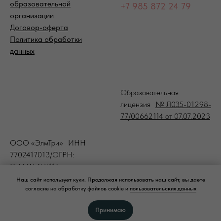
образовательной
+7 985 872 24 79
организации
Договор-оферта
Политика обработки
данных
-
Образовательная
лицензия
№ Л035-01298-
77/00662114 от 07.07.2023
ООО «ЭлмТри» ИНН
7702417013/ОГРН:
1177746453114
Наш сайт использует куки. Продолжая использовать наш сайт, вы даете
согласие на обработку файлов cookie и
пользовательских данных
©
ООО "ЭЛМТРИ" © 2008-2026
Принимаю
ElmTree — официальный дистрибьютор профессиональной космецевтики