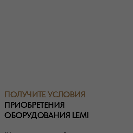
ОБОРУДОВАНИЯ LEMI
Оформите заявку на сайте и получите
индивидуальный расчет стоимости, подбор
оборудования, возможности персонализации
для вашего спа-центра, клиники или салона
красоты.
Получить условия покупки
Написать в Telegram