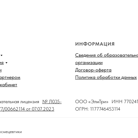
ИНФОРМАЦИЯ
Сведения об образовательн
ия
организации
и
Договор-оферта
партнером
Политика обработки данных
кабинет
вательная лицензия
№ Л035-
ООО «ЭлмТри» ИНН 770241
7/00662114 от 07.07.2023
ОГРН: 1177746453114
осмецевтики