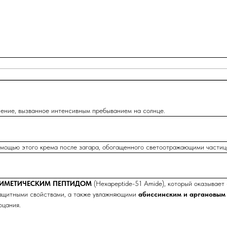
снение, вызванное интенсивным пребыванием на солнце.
омощью этого крема после загара, обогащенного светоотражающими частица
ИМЕТИЧЕСКИМ ПЕПТИДОМ
(Hexapeptide-51 Amide), который оказывает
ащитными свойствами, а также увлажняющими
абиссинским и аргановым
рцания.