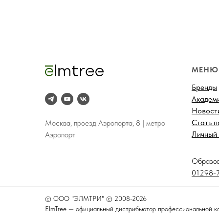
МЕНЮ
Бренды
Академ
Новост
Стать 
Москва, проезд Аэропорта, 8 | метро
Личный 
Аэропорт
-
Образо
01298-7
©
ООО "ЭЛМТРИ" © 2008-2026
ElmTree — официальный дистрибьютор профессиональной к