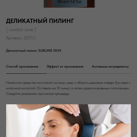
ДЕЛИКАТНЫЙ ПИЛИНГ
[ comfort zone ]
Артикул:
20713
Деликатный пилинг SUBLIME SKIN
Способ применения
Эффект от применения
Активные ингредиенты
Нанесите средство кисточкой на лицо, шею и область декольте поверх Бустера с
молочной кислотой. Оставьте на 10 минут, а затем удалите влажным полотенцем.
Следуйте указаниям протокола процедур.
МЕНЮ