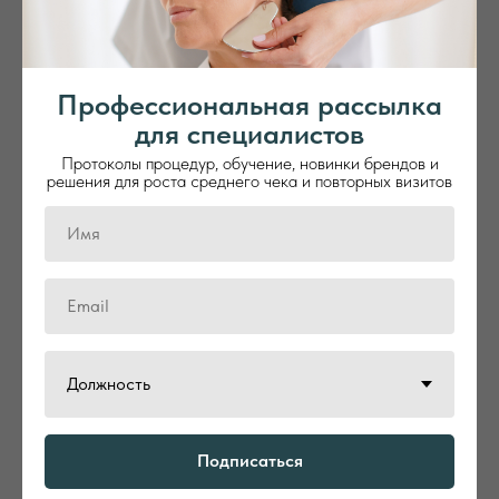
Бренды
Академия
Новости
Стать партнером
Профессиональная рассылка
Москва, проезд Аэропорта,
Личный кабинет
для специалистов
8 | метро Аэропорт
Протоколы процедур, обучение, новинки брендов и
решения для роста среднего чека и повторных визитов
ИНФОРМАЦИЯ
СВЯЗАТЬСЯ С НАМИ
Сведения об
info@elmtree.ru
образовательной
+7 985 872 24 79
организации
Договор-оферта
Политика обработки
данных
-
Образовательная
Подписаться
лицензия
№ Л035-01298-