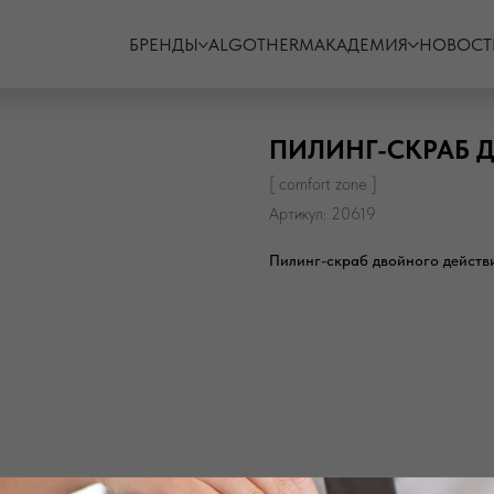
БРЕНДЫ
ALGOTHERM
АКАДЕМИЯ
НОВОСТ
ПИЛИНГ-СКРАБ 
[ comfort zone ]
Артикул:
20619
Пилинг-скраб двойного действ