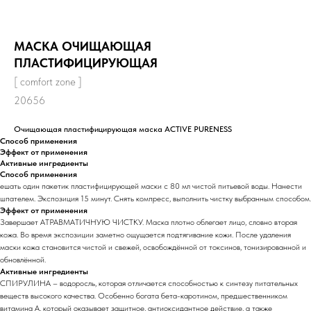
МАСКА ОЧИЩАЮЩАЯ
ПЛАСТИФИЦИРУЮЩАЯ
[ comfort zone ]
20656
Очищающая пластифицирующая маска ACTIVE PURENESS
Способ применения
Эффект от применения
Активные ингредиенты
Способ применения
ешать один пакетик пластифицирующей маски с 80 мл чистой питьевой воды. Нанести
шпателем. Экспозиция 15 минут. Снять компресс, выполнить чистку выбранным способом.
Эффект от применения
Завершает АТРАВМАТИЧНУЮ ЧИСТКУ. Маска плотно облегает лицо, словно вторая
кожа. Во время экспозиции заметно ощущается подтягивание кожи. После удаления
маски кожа становится чистой и свежей, освобождённой от токсинов, тонизированной и
обновлённой.
Активные ингредиенты
СПИРУЛИНА – водоросль, которая отличается способностью к синтезу питательных
веществ высокого качества. Особенно богата бета-каротином, предшественником
витамина А, который оказывает защитное, антиоксидантное действие, а также