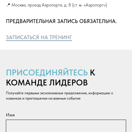
📍 Москва, проезд Аэропорта, д. 8 (ст. м. «Аэропорт»)
ОБУЧЕНИЕ КОСМЕТОЛОГОВ,
СПА-СПЕЦИАЛИСТОВ И
ПРЕДВАРИТЕЛЬНАЯ ЗАПИСЬ ОБЯЗАТЕЛЬНА.
АДМИНИСТРАТОРОВ
ЗАПИСАТЬСЯ НА ТРЕНИНГ
Академия предоставляет партнерам компании ElmTree
экспертное обучение, включая эксклюзивным
массажным техникам и сервисным ритуалам для
работы в премиум-сегменте. Косметологи получают
квалификацию и сертификат, подтверждающий
прохождение курса.
ПРИСОЕДИНЯЙТЕСЬ
К
Академия ElmTree - академия ведущего
КОМАНДЕ ЛИДЕРОВ
дистрибьютора
Получайте первыми эксклюзивные предложения, информацию о
новинках и приглашения на важные события
Все тренинги
Имя